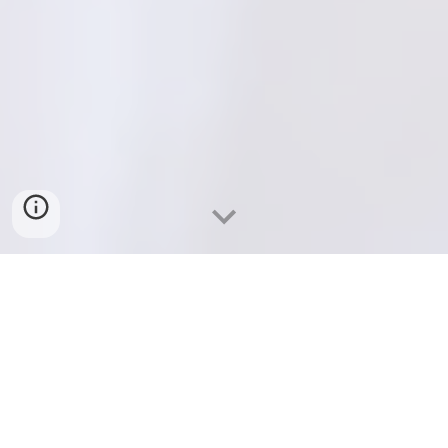
Na stránke nájdete užitočné informácie
pre dlžníkov aj veriteľov. Postupne
pridávame opis prípadov a riešení v
rôznych životných situáciách.